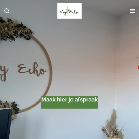
Ga
direct
naar
de
hoofdinhoud
Maak hier je afspraak