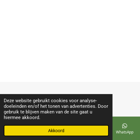
$© 2018 - 2026 My echo Hasselt
Deze website gebruikt cookies voor analyse-
doeleinden en/of het tonen van advertenties. Door
gebruik te blijven maken van de site gaat u
hiermee akkoord.
Akkoord
E-mailadres
Telefoonnummer
Kaart
Facebook
WhatsApp